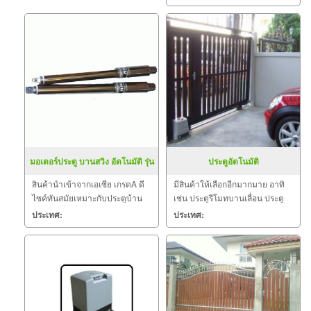
มอเตอร์ประตู บานสวิง อัตโนมัติ รุ่น
ประตูอัตโนมัติ
BSM A333
สินค้านำเข้าจากเอเซีย เกรดA ดี
มีสินค้าให้เลือกอีกมากมาย อาทิ
ไซค์ทันสมัยเหมาะกับประตูบ้าน
เช่น ประตูรีโมทบานเลื่อน ประตู
บานสวิง ของท่าน
รีโมทบานสวิง ประตูรีโมทบาน
ประเทศ:
ประเทศ:
เฟี้ยม แขนกั้นรถยนต์อัตโนมัติ