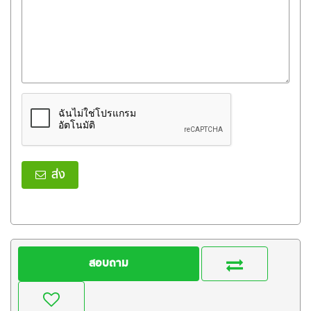
ส่ง
สอบถาม