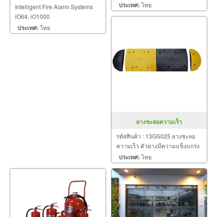
iO1000
ประเทศ:
ไทย
Intelligent Fire Alarm Systems
iO64, iO1000
ประเทศ:
ไทย
ยางชะลอความเร็ว
รหัสสินค้า : 13GS025 ยางชะลอ
ความเร็ว ตัวยางมีความแข็งแกร่ง
ทนทาน สามารถรองรับน้ำหนัง รถ
ประเทศ:
ไทย
บรรทุกได้ โดยไม่มีการยุบหรือสึก
กร่อน