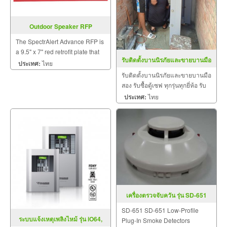
Outdoor Speaker RFP
The SpectrAlert Advance RFP is
a 9.5" x 7" red retrofit plate that
รับติดตั้งบานนิรภัยและขายบานมือ
covers the footprint of the legacy
ประเทศ:
ไทย
สอง
SpectrAlert wall-mount speaker
รับติดตั้งบานนิรภัยและขายบานมือ
strobe. Compatible with horn
สอง รับซื้อตู้เซฟ ทุกรุ่นทุกยี่ห้อ รับ
strobe and speaker strobe line.
ประมูลตู้เซฟหน่วยงานต่าง ๆ และ
ประเทศ:
ไทย
เฟอร์นิเจอร์ทุกชนิด
เครื่องตรวจจับควัน รุ่น SD-651
SD-651 SD-651 Low-Profile
ระบบแจ้งเหตุเพลิงไหม้ รุ่น iO64,
Plug-In Smoke Detectors