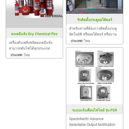
รับติดตั้งประตูออโต้ดอร์
สำหรับท่านที่ต้องการติดตั้งประตู
ผงเคมีแห้ง Dry Chemical Fire
อัตโนมัติ หรือออโต้ดอร์ หรือบาน
Extinguish
ประตูไฟฟ้า บานเลื่อนไฟฟ้า บาน
ประเทศ:
ไทย
เครื่องดับเพลิงชนิดผงเคมีแห้ง
ประตูออโต้ บานสวิงออโต้ บาน
สามารถดับไฟได้ทุกประเภท
ประตูออโตเมติค บริษัท เอช เค ดี
รับรองคุณภาพโดย มอก.332-2537
ประเทศ:
ไทย
จำกัด ยินดีให้บริการ
กระทรวงอุตสาหกรรม
ระบบแจ้งเตือนไฟไหม้ รุ่น P2R
SpectrAlert® Advance
Selectable Output Notification