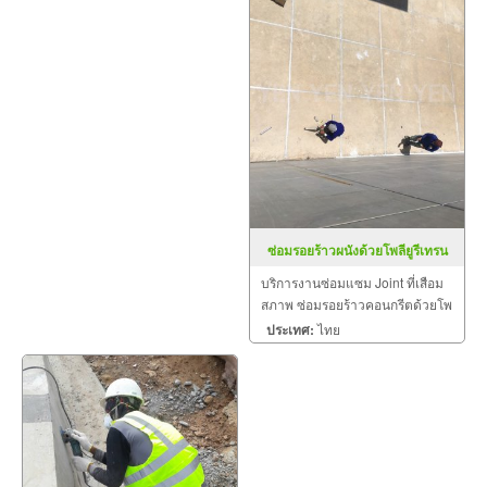
ซ่อมรอยร้าวผนังด้วยโพลียูรีเทรน
บริการงานซ่อมแซม Joint ที่เสือม
สภาพ ซ่อมรอยร้าวคอนกรีตด้วยโพ
ลียูรีเทรน ซ่อมรอยร้าวคอนกรีต
ประเทศ:
ไทย
ด้วยอีพ็อกซี่ โดยทีมช่างเทคนิค