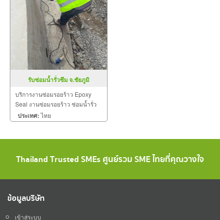
รับซ่อมน้ำรั่วซึม จ.ชัยภูมิ
บริการงานซ่อมรอยร้าว Epoxy
Seal งานซ่อมรอยร้าว ซ่อมน้ำรั่ว
ซึม PU Foam Injection
ประเทศ:
ไทย
Thailand Trusted SMEs ศูนย์รวม SME ไทยที่คุณวางใจ
ข้อมูลบริษัท
เข้าสู่ระบบ