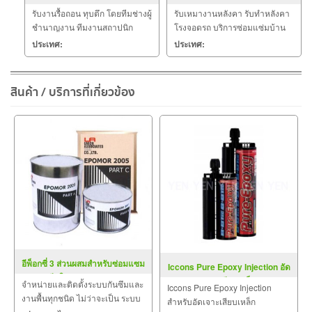
รับงานรื้อถอน ทุบตึก โดยทีมช่างผู้
รับเหมางานหลังคา รับทำหลังคา
ชำนาญงาน ทีมงานสถาปนิก
โรงจอดรถ บริการซ่อมแซ่มบ้าน
วิศวกร มัณฑนากรที่มี
อาคาร สำนักงาน โรงงาน โรง
ประเทศ:
ประเทศ:
ประสบการณ์การทำงานมานาน
เรือน รับตกแต่งอาคารใหม่ รับติด
เรายินดีรับเหมาทั้งงานเล็กและ
ตั้งระบบไฟฟ้า ระบบประปา ระบบ
งานใหญ่ ในราคามิตรภาพ พร้อม
สุขาภิบาล ครบวงจร อีกทั้งรับงาน
สินค้า / บริการที่เกี่ยวข้อง
ทั้งให้บริการที่เป็นกันเอง
รื้อถอนและทุบตึก โดยช่างที่มี
อีพ็อกซี่ 3 ส่วนผสมสำหรับซ่อมแซม
Iccons Pure Epoxy Injection อัด
คอนกรีตในแนวราบ EPOMOR
เจาะเสียบเหล็ก
จำหน่ายและติดตั้งระบบกันซึมและ
Iccons Pure Epoxy Injection
2005
งานพื้นทุกชนิด ไม่ว่าจะเป็น ระบบ
สำหรับอัดเจาะเสียบเหล็ก
งานกันซึม ระบบงานติดตั้งพื้น งาน