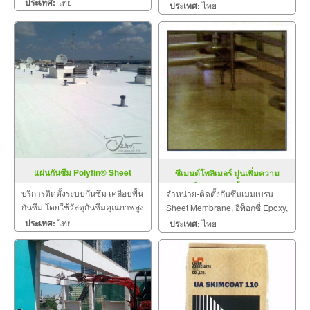
ประเทศ:
ไทย
ประเทศ:
ไทย
ป้องกันไฟลาม งานเคลือบปกป้อง
พื้นผิว งานเคลือบสารสะท้อนความ
ร้อน
แผ่นกันซึม Polyfin® Sheet
ซีเมนต์โพลิเมอร์ ปูนเพิ่มความ
Membrane
แข็งแกร่งของพื้น TUFF
บริการติดตั้งระบบกันซึม เคลือบพื้น
จำหน่าย-ติดตั้งกันซึมเมมเบรน
PRIMEBASE
กันซึม โดยใช้วัสดุกันซึมคุณภาพสูง
Sheet Membrane, อีพ็อกซี่ Epoxy,
เพื่อป้องกันผิวหน้าคอนกรีตและการ
บิทูเมน Bitumen, PVC Sheet
ประเทศ:
ไทย
ประเทศ:
ไทย
ซึมของน้ำ
Membrane, ระบบพื้นอีพ็อกซี่