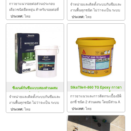
ยาแนวรอยต่อ
MOISTURE GUARD
กาวยาแนวรอยต่อส่วนประกอบ
จำหน่ายและติดตั้งระบบกันซึมและ
เดียวชนิดยืดหยุ่น สำหรับรอยต่อที่
งานพื้นทุกชนิด ไม่ว่าจะเป็น ระบบ
มีการเคลื่อนตัว และรอยต่อ
งานกันซึม ระบบงานติดตั้งพื้น งาน
ประเทศ:
ไทย
ประเทศ:
ไทย
โครงสร้างคอนกรีตทั่วไปที่ต้องฉาบ
ป้องกันไฟลาม งานเคลือบปกป้อง
บาง และสามารถทาสีทับ หลังจาก
พื้นผิว งานเคลือบสารสะท้อนความ
การยาแนว 3 – 5 วัน โดยไม่ทำให้
ร้อน
เกิดคราบ
SikaTile®-860 TG Epoxy กาวยา
ซีเมนต์กันซึมแบบสองส่วนผสม
แนวและกาวติดกระเบื้อง
รองรับการสั่งสะเทือน BOSTIK
กาวยาแนวและกาวติดกระเบื้องอีพ็
จำหน่ายและติดตั้งระบบกันซึมและ
BOSCOFLEX
อกซี่ ชนิด 2 ส่วนผสม โดยมีส่วน A
งานพื้นทุกชนิด ไม่ว่าจะเป็น ระบบ
เป็นอีพ็อกซี่ชนิดพิเศษ 100% ส่วน
งานกันซึม ระบบงานติดตั้งพื้น งาน
ประเทศ:
ไทย
ประเทศ:
ไทย
B เป็นเอมีนและส่วนผสมอื่นๆที่คัด
ป้องกันไฟลาม งานเคลือบปกป้อง
สรรเป็นพิเศษ ประสิทธิภาพสูง ทน
พื้นผิว งานเคลือบสารสะท้อนความ
ต่อการกัดกร่อนของสารเคมีและ
ร้อน
คราบต่างๆ เหมาะ