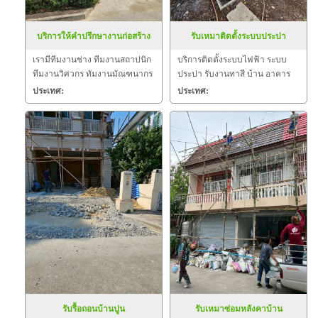
บริการให้คำปรึกษางานก่อสร้าง
รับเหมาติดตั้งระบบประปา
เรามีทีมงานช่าง ทีมงานสถาปนิก
บริการติดตั้งระบบไฟฟ้า ระบบ
ทีมงานวิศวกร ทัมงานมัณฑนากร
ประปา รับงานทาสี บ้าน อาคาร
ที่ชำนาญและมีประสบการณ์ ซึ่ง
สำนักงาน คอนโด โรงงาน โรง
ประเทศ:
ประเทศ:
เป็นทีมช่างคุณภาพของเรา
เรือน โรงจอดรถ รับงานรื้อถอน
โดยตรง ที่คอยดูแล ควบคุม สร้าง
ทุบตึก โดยทีมช่างผู้ชำนาญงาน
ผลงานที่ ละเอียด ปราณีต และ
ทีมงานสถาปนิก วิศวกร มัณฑนา
สวยงาม ตามความต้องการของ
กรที่มีประสบการณ์การทำงานมา
ลูกค้าอย่า
นาน เราย
รับรื้อถอนบ้านปูน
รับเหมาซ่อมหลังคาบ้าน