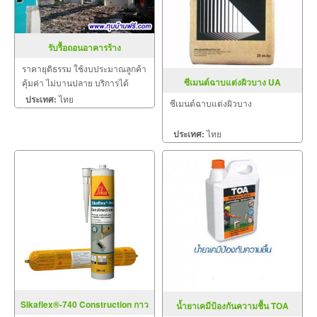
รับรื้อถอนอาคารร้าง
ราคายุติธรรม ใช้งบประมาณลูกค้า
ซีเมนต์ฉาบแต่งผิวบาง UA
คุ้มค่า ไม่บานปลาย บริการได้
SKIMCOAT 110
มาตรฐาน
ประเทศ:
ไทย
ซีเมนต์ฉาบแต่งผิวบาง
ประเทศ:
ไทย
Sikaflex®-740 Construction กาว
น้ำยาเคมีป้องกันความชื้น TOA