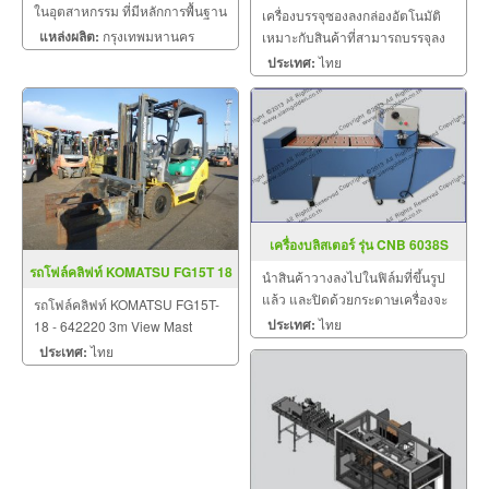
ในอุตสาหกรรม ที่มีหลักการพื้นฐาน
เครื่องบรรจุซองลงกล่องอัตโนมัติ
คือ เมื่อมีกระแสไหลผ่านลวดตัวนำ
แหล่งผลิต:
กรุงเทพมหานคร
เหมาะกับสินค้าที่สามารถบรรจุลง
ที่มี ค่าทำความต้านทานสูง
กล่องอัตโนมัติ รุ่น ZX-20T
ประเทศ:
ไทย
เครื่องบลิสเตอร์ รุ่น CNB 6038S
รถโฟล์คลิฟท์ KOMATSU FG15T 18
นำสินค้าวางลงไปในฟิล์มที่ขึ้นรูป
642220
แล้ว และปิดด้วยกระดาษเครื่องจะ
รถโฟล์คลิฟท์ KOMATSU FG15T-
ทำการซีลกระดาษและฟิล์มติดกัน
ประเทศ:
ไทย
18 - 642220 3m View Mast
Torcon PS Full-Free Lift Bale-
ประเทศ:
ไทย
Clamp(Integrated) Max
Capacity: 1050Kg Open:
600/1820mm