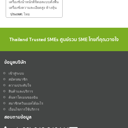
เครื่องชั่งน้ำหนักดิจิตอลแบบตั้งพื้น
เครื่องชั่งความละเอียดสูง ห้างหุ้น
ส่วนจำกัด เอช พี เจริญ ยินดีให้
ประเทศ:
ไทย
บริการ
Thailand Trusted SMEs ศูนย์รวม SME ไทยที่คุณวางใจ
ข้อมูลบริษัท
เข้าสู่ระบบ
สมัครสมาชิก
ความประทับใจ
สินค้าและบริการ
ค้นหาโดเมนของฉัน
สมาชิกควินแอลได้อะไร
เงื่อนไขการใช้บริการ
สอบถามข้อมูล