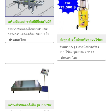
เครื่องปิดเทปกาวโอพีพีกึ่งอัตโนมัติ
รุ่น SGS 551TB
สามารถปิดกล่องได้แม่นยำ เสียง
การทำงานของเครื่องเสียงเบา ใช้
งานทนทาน (อายุการใช้งานของ
ถังดูด ถ่ายน้ำมันเครื่อง แบบใช้ลม
ประเทศ:
ไทย
เครื่องยาวนาน) ใช้งานทนทาน
รุ่น 3187Y
จำหน่ายถังดูด ถ่ายน้ำมันเครื่อง
แบบใช้ลม รุ่น 3187Y ราคา
13,500.00 บาท
ประเทศ:
ไทย
เครื่องชั่งดิจิตอลตั้งพื้น รุ่น IDS 707