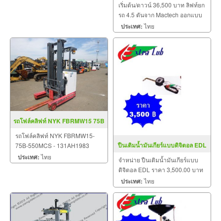
เริ่มต้น/ดาวน์ 36,500 บาท ลิฟท์ยก
รถ 4.5 ตันจาก Mactech ออกแบบ
มาเพื่อมอบประสิทธิภาพสูงสุดใน
ประเทศ:
ไทย
การยกรถสำหรับโรงซ่อมรถยนต์
ทุกขนาด ด้วยความจุสูงถึง 4500
กิโลกรัม คุณสามารถยกรถยนต์ทุก
ประเภทได้อย่างง่ายดายและป
รถโฟล์คลิฟท์ NYK FBRMW15 75B
550MCS 131AH1983
รถโฟล์คลิฟท์ NYK FBRMW15-
ปืนเติมน้ำมันเกียร์แบบดิจิตอล EDL
75B-550MCS - 131AH1983
5.5m View Triplex Mast PS with
ประเทศ:
ไทย
จำหน่าย ปืนเติมน้ำมันเกียร์แบบ
Charger 48V/320AH 1070mm
ดิจิตอล EDL ราคา 3,500.00 บาท
Fork
ประเทศ:
ไทย