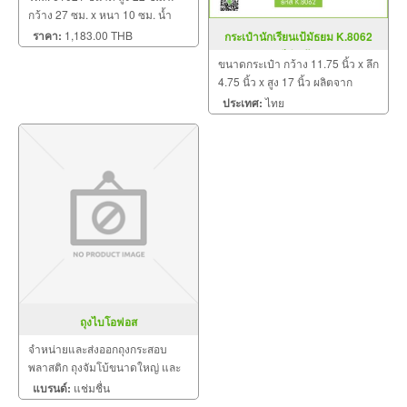
กว้าง 27 ซม. x หนา 10 ซม. น้ำ
หนัก 0.91 Kg.
ราคา:
1,183.00 THB
กระเป๋านักเรียนเป้มัธยม K.8062
สีดำ-ฟ้า
ขนาดกระเป๋า กว้าง 11.75 นิ้ว x ลึก
4.75 นิ้ว x สูง 17 นิ้ว ผลิตจาก
วัตถุดิบเกรด A ฝีมือการเย็บดี ดูแล
ประเทศ:
ไทย
ทุกขั้นตอน QC งาน 100% จำนวน
ผลิตขั้นต่ำ 30 ใบ มีหลายสีให้เลือก
ถุงไบโอฟอส
จำหน่ายและส่งออกถุงกระสอบ
พลาสติก ถุงจัมโบ้ขนาดใหญ่ และ
ส่งออกรายใหญ่ของประเทศ
แบรนด์:
แช่มชื่น