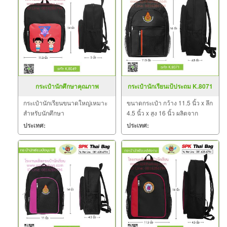
กระเป๋านักศึกษาคุณภาพ
กระเป๋านักเรียนเป้ประถม K.8071
สีดำ-ส้ม
กระเป๋านักเรียนขนาดใหญ่เหมาะ
ขนาดกระเป๋า กว้าง 11.5 นิ้ว x ลึก
สำหรับนักศึกษา
4.5 นิ้ว x สูง 16 นิ้ว ผลิตจาก
วัตถุดิบเกรด A ฝีมือการเย็บดี ดูแล
ประเทศ:
ประเทศ:
ทุกขั้นตอน QC งาน 100%
จำนวนผลิตขั้นต่ำ 30 ใบ มีหลากสี
และหลายลาย