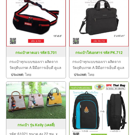
กระเป๋าคาดเอว รหัส S.701
กระเป๋าใส่เอกสาร รหัส PK.712
กระเป๋าทุกแบบของเรา ผลิตจาก
กระเป๋าทุกแบบของเรา ผลิตจาก
วัตถุดิบเกรด A ฝีมือการเย็บดี ดูแล
วัตถุดิบเกรด A ฝีมือการเย็บดี ดูแล
ทุกขั้นตอน QC 100% บริการ
ทุกขั้นตอน QC 100% บริการ
ประเทศ:
ไทย
ประเทศ:
ไทย
ประทับใจ สินค้าคุณภาพ
ประทับใจ สินค้าคุณภาพ
กระเป๋า รุ่น Kelly (เคลลี่)
รหัส: 61021 ขนาด สูง 22 ซม. x