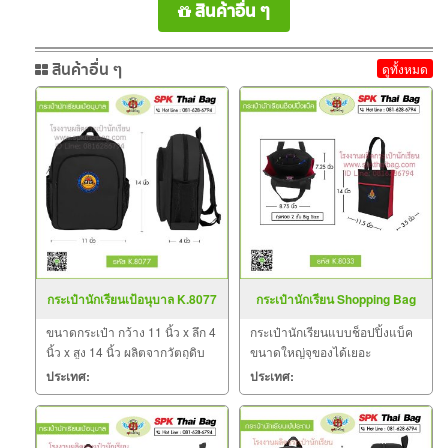
สินค้าอื่น ๆ
สินค้าอื่น ๆ
ดูทั้งหมด
กระเป๋านักเรียนเป้อนุบาล K.8077
กระเป๋านักเรียน Shopping Bag
สีดำ
ขนาดกระเป๋า กว้าง 11 นิ้ว x ลึก 4
กระเป๋านักเรียนแบบช็อปปิ้งแบ็ค
นิ้ว x สูง 14 นิ้ว ผลิตจากวัตถุดิบ
ขนาดใหญ่จุของได้เยอะ
เกรด A ฝีมือการเย็บดี ดูแลทุกขั้น
ประเทศ:
ประเทศ:
ตอน QC งาน 100% จำนวนผลิต
ขั้นต่ำ 30 ใบ มีหลากสีและหลาย
ลาย